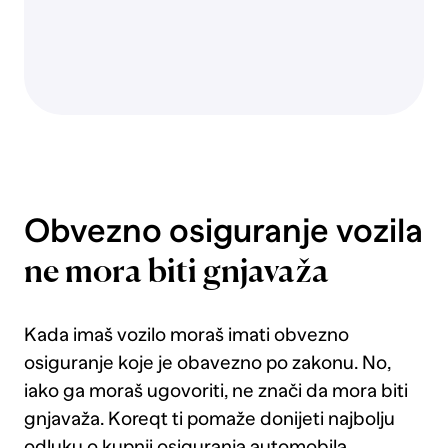
poplave,
bujice
ili
visoke
vode
te
krađu
vozila.
Djelomični
Obvezno osiguranje vozila
kasko
pokriva
ne mora biti gnjavaža
štete
nastale
od
Kada imaš vozilo moraš imati obvezno
tuče
osiguranje koje je obavezno po zakonu. No,
te
iako ga moraš ugovoriti, ne znači da mora biti
nije
gnjavaža. Koreqt ti pomaže donijeti najbolju
potrebno
dodatno
odluku o kupnji osiguranja automobila,