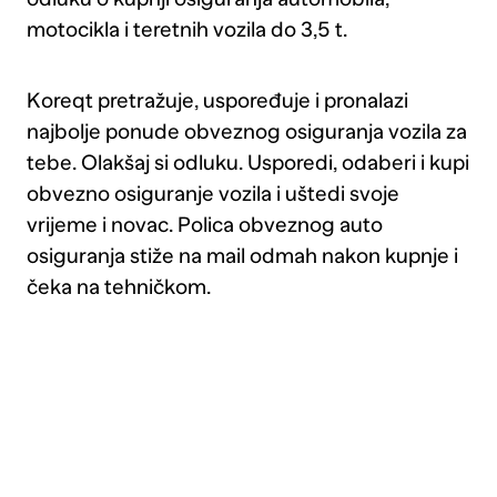
ugovoriti
motocikla i teretnih vozila do 3,5 t.
pokriće
tuče.
Koreqt pretražuje, uspoređuje i pronalazi
najbolje ponude obveznog osiguranja vozila za
tebe. Olakšaj si odluku. Usporedi, odaberi i kupi
obvezno osiguranje vozila i uštedi svoje
vrijeme i novac. Polica obveznog auto
osiguranja stiže na mail odmah nakon kupnje i
čeka na tehničkom.