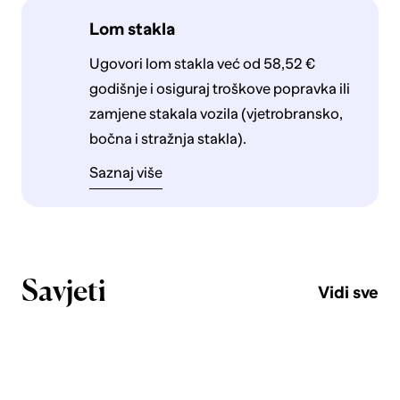
Lom stakla
Ugovori lom stakla već od 58,52 €
godišnje i osiguraj troškove popravka ili
zamjene stakala vozila (vjetrobransko,
bočna i stražnja stakla).
Saznaj više
Savjeti
Vidi sve