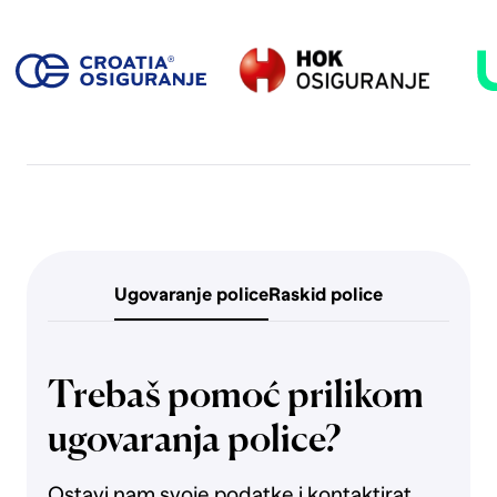
Ugovaranje police
Raskid police
Trebaš pomoć prilikom
ugovaranja police?
Ostavi nam svoje podatke i kontaktirat