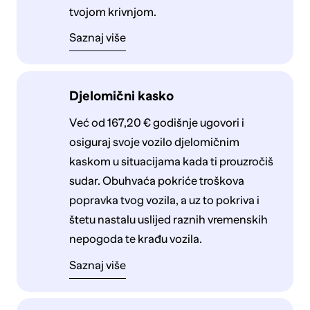
tvojom krivnjom.
Saznaj više
Djelomični kasko
Već od 167,20 € godišnje ugovori i
osiguraj svoje vozilo djelomičnim
kaskom u situacijama kada ti prouzročiš
sudar. Obuhvaća pokriće troškova
popravka tvog vozila, a uz to pokriva i
štetu nastalu uslijed raznih vremenskih
nepogoda te krađu vozila.
Saznaj više