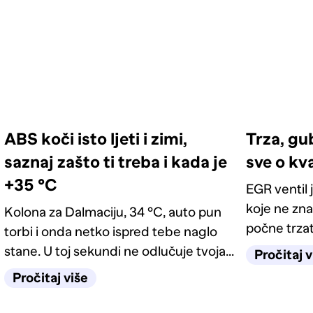
ABS koči isto ljeti i zimi,
Trza, gu
saznaj zašto ti treba i kada je
sve o kv
+35 °C
EGR ventil 
koje ne zna
Kolona za Dalmaciju, 34 °C, auto pun
počne trzati
torbi i onda netko ispred tebe naglo
lampicu mo
stane. U toj sekundi ne odlučuje tvoja
Pročitaj v
kako prepoz
reakcija, nego sustav za koji većina
Pročitaj više
je dovoljno
misli da služi samo zimi. Kako
funkcionira ABS, kako prepoznati kvar i