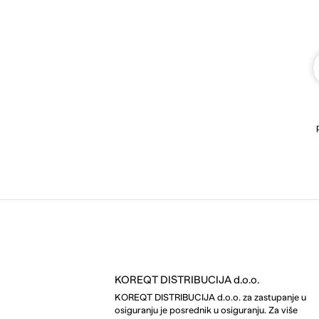
KOREQT DISTRIBUCIJA d.o.o.
KOREQT DISTRIBUCIJA d.o.o. za zastupanje u
osiguranju je posrednik u osiguranju. Za više