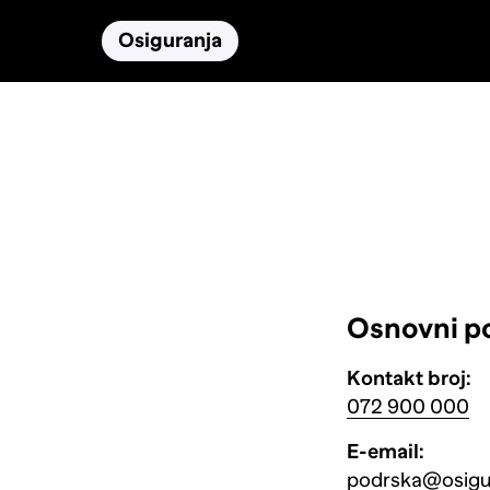
Osiguranja
Proizvodi
Namirnice
Osnovni p
Kontakt broj:
072 900 000
E-email:
podrska@osigur