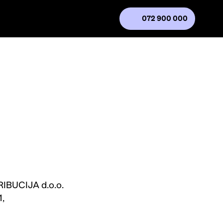
072 900 000
IBUCIJA d.o.o.
1,