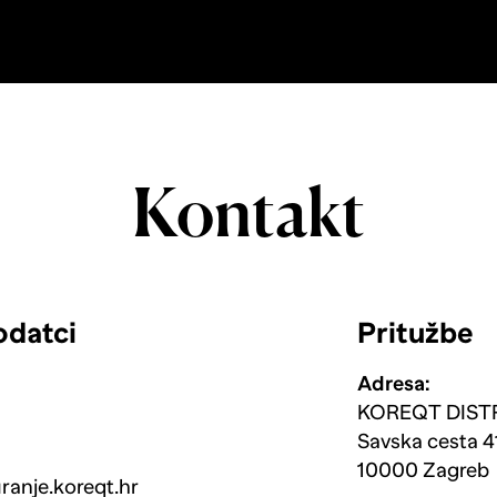
Kontakt
odatci
Pritužbe
Adresa:
KOREQT DISTR
Savska cesta 4
10000 Zagreb
anje.koreqt.hr