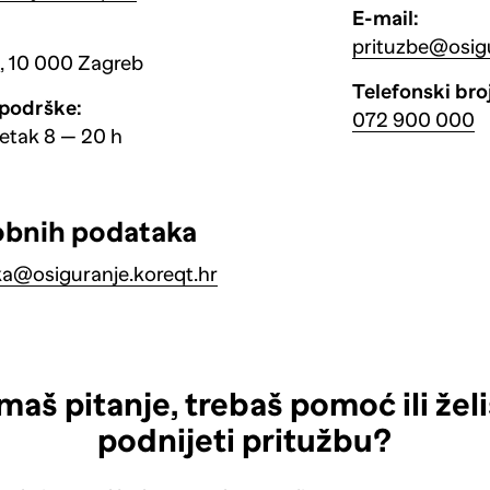
E-mail:
prituzbe@osigu
1, 10 000 Zagreb
Telefonski broj
 podrške:
072 900 000
etak 8 — 20 h
h
obnih podataka
ka@osiguranje.koreqt.hr
maš pitanje, trebaš pomoć ili žel
podnijeti pritužbu?