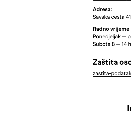
Adresa:
Savska cesta 4
Radno vrijeme
Ponedjeljak — p
Subota 8 — 14 
Zaštita os
zastita-podata
I