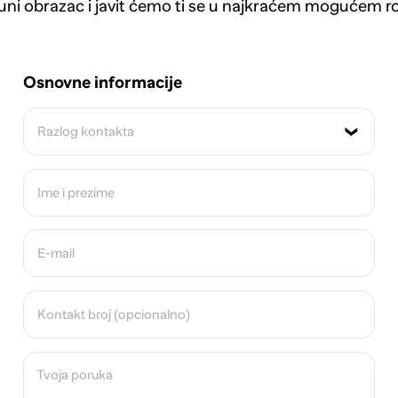
uni obrazac i javit ćemo ti se u najkraćem mogućem r
Osnovne informacije
Razlog kontakta
Ime i prezime
E-mail
Kontakt broj (opcionalno)
Tvoja poruka