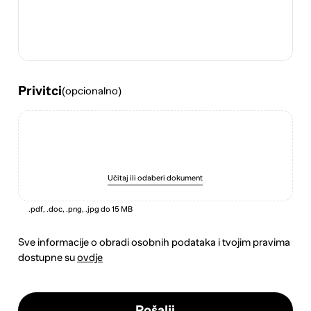
Privitci
(opcionalno)
Učitaj ili odaberi dokument
.pdf, .doc, .png, .jpg do 15 MB
Sve informacije o obradi osobnih podataka i tvojim pravima
dostupne su
ovdje
Pošalji