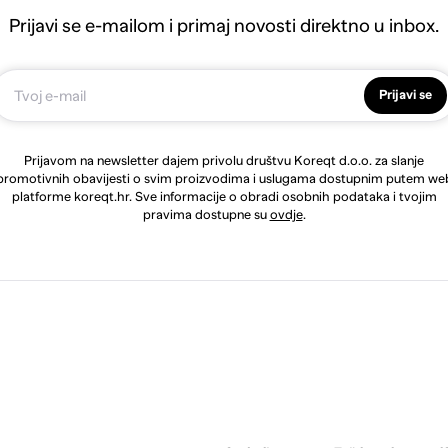
Prijavi se e-mailom i primaj novosti direktno u inbox.
Prijavi se
Prijavom na newsletter dajem privolu društvu Koreqt d.o.o. za slanje
promotivnih obavijesti o svim proizvodima i uslugama dostupnim putem we
platforme koreqt.hr. Sve informacije o obradi osobnih podataka i tvojim
pravima dostupne su
ovdje
.