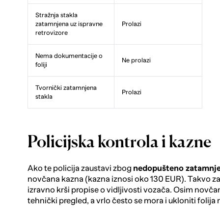
Stražnja stakla
zatamnjena uz ispravne
Prolazi
retrovizore
Nema dokumentacije o
Ne prolazi
foliji
Tvornički zatamnjena
Prolazi
stakla
Policijska kontrola i kazne
Ako te policija zaustavi zbog
nedopušteno zatamnjen
novčana kazna (kazna iznosi oko 130 EUR). Takvo za
izravno krši propise o vidljivosti vozača. Osim novča
tehnički pregled, a vrlo često se mora i ukloniti folija