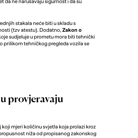
et da ne narušavaju sigurnost i da su
ednjih stakala neće biti u skladu s
osti (tzv atestu). Dodatno,
Zakon o
koje sudjeluje u prometu mora biti tehnički
to prilikom tehničkog pregleda vozila se
u provjeravaju
 koji mjeri količinu svjetla koja prolazi kroz
je propusnost niža od propisanog zakonskog