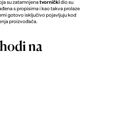
koja su zatamnjena
tvornički
dio su
lađena s propisima i kao takva prolaze
emi gotovo isključivo pojavljuju kod
šenja proizvođača.
ishodi na