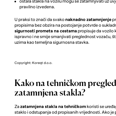
ostala stakla na vozilu mogu se zatamnjivati uz uvj
pravilno izvedena.
U praksi to znači da svako
naknadno zatamnjenje
pr
propisima bez obzira na postojanje potvrde o sukladn
sigurnosti prometa na cestama
propisuje da vozilo 
ispravno i ne smije smanjivati preglednost vozaču, š
uzima kao temeljna sigurnosna stavka.
Copyright: Koreqt d.o.o.
Kako na tehničkom pregled
zatamnjena stakla?
Za
zatamnjena stakla na tehničkom
koristi se uređaj
staklo i odstupanja od propisanih vrijednosti. Ako 