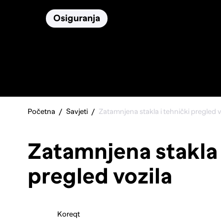
Osiguranja
Proizvodi
Namirnice
Pronađi, usporedi i odaberi
najbolje auto osiguranje.
Početna
Savjeti
Zatamnjena stakla i tehnički pregled v
Zatamnjena stakla 
pregled vozila
Koreqt