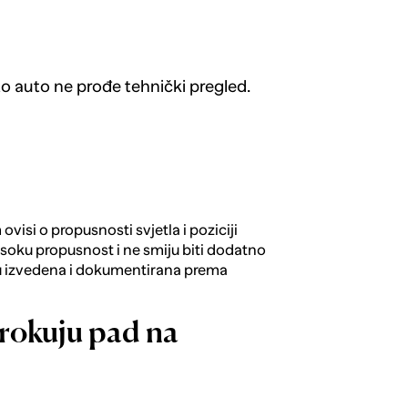
to auto ne prođe tehnički pregled.
ovisi o propusnosti svjetla i poziciji
isoku propusnost i ne smiju biti dodatno
su izvedena i dokumentirana prema
rokuju pad na