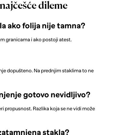
 najčešće dileme
a ako folija nije tamna?
m granicama i ako postoji atest.
jenje dopušteno. Na prednjim staklima to ne
mnjenje gotovo nevidljivo?
ri propusnost. Razlika koja se ne vidi može
 zatamnjena stakla?