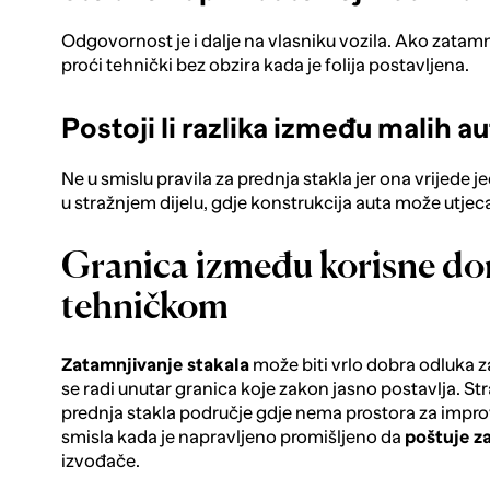
Odgovornost je i dalje na vlasniku vozila. Ako zatamn
proći tehnički bez obzira kada je folija postavljena.
Postoji li razlika između malih 
Ne u smislu pravila za prednja stakla jer ona vrijede 
u stražnjem dijelu, gdje konstrukcija auta može utjec
Granica između korisne do
tehničkom
Zatamnjivanje stakala
može biti vrlo dobra odluka za
se radi unutar granica koje zakon jasno postavlja. St
prednja stakla područje gdje nema prostora za improv
smisla kada je napravljeno promišljeno da
poštuje z
izvođače.