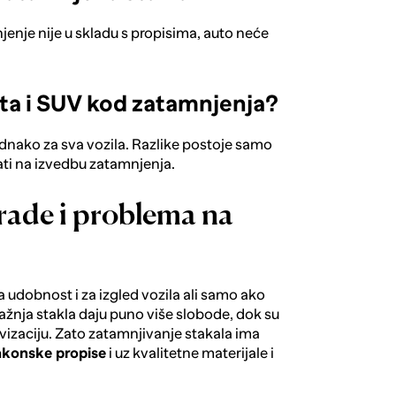
jenje nije u skladu s propisima, auto neće
auta i SUV kod zatamnjenja?
jednako za sva vozila. Razlike postoje samo
ati na izvedbu zatamnjenja.
rade i problema na
 udobnost i za izgled vozila ali samo ako
ražnja stakla daju puno više slobode, dok su
izaciju. Zato zatamnjivanje stakala ima
akonske propise
i uz kvalitetne materijale i