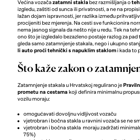
Većina vozača
zatamni stakla
bez razmišljanja o
teh
izgledu, zaštiti od sunca ili privatnosti, a ne na prop
lažan dojam ispravnosti, jer razlika između prihvatlji
procijeniti bez mjerenja. Na cesti sve funkcionira 
nema jasnog signala da nešto nije u redu. Tek na teh
ono što je izgledalo bezazleno postaje razlog za pad
gleda samo zatamnjenje stakala, nego i ukupno stanje 
li auto proći tehnički s napuklim staklom
i kada to 
Što kaže zakon o zatamnje
Zatamnjenje stakala u Hrvatskoj regulirano je
Pravil
prometu na cestama
koji definira minimalnu propusn
vozilu moraju:
omogućavati dovoljnu vidljivost vozaču
vjetrobran i bočna stakla u ravnini vozača se ne s
vjetrobran i bočna stakla moraju zadržati minimal
75%)