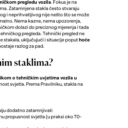
ničkom pregledu vozila
. Fokus je na
isima. Zatamnjena stakla često stvaraju
vog i neprihvatljivog nije nešto što se može
normalno. Nema kazne, nema upozorenja,
ničkom dolazi do preciznog mjerenja i tada
 tehničkog pregleda. Tehnički pregled ne
stakala, uključujući i situacije poput
hoće
postaje razlog za pad.
nim staklima?
nikom o tehničkim uvjetima vozila u
ost svjetla. Prema Pravilniku, stakla na
miju dodatno zatamnjivati
nu propusnost svjetla (u praksi oko 70-