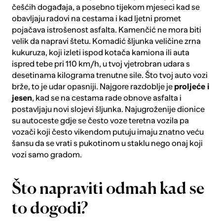
češćih događaja, a posebno tijekom mjeseci kad se
obavljaju radovi na cestama i kad ljetni promet
pojačava istrošenost asfalta. Kamenčić ne mora biti
velik da napravi štetu. Komadić šljunka veličine zrna
kukuruza, koji izleti ispod kotača kamiona ili auta
ispred tebe pri 110 km/h, u tvoj vjetrobran udara s
desetinama kilograma trenutne sile. Što tvoj auto vozi
brže, to je udar opasniji. Najgore razdoblje je
proljeće i
jesen
, kad se na cestama rade obnove asfalta i
postavljaju novi slojevi šljunka. Najugroženije dionice
su autoceste gdje se često voze teretna vozila pa
vozači koji često vikendom putuju imaju znatno veću
šansu da se vrati s pukotinom u staklu nego onaj koji
vozi samo gradom.
Što napraviti odmah kad se
to dogodi?