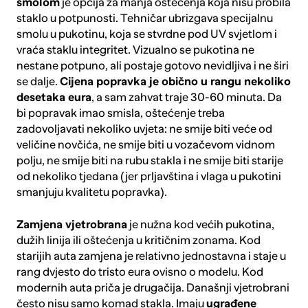
smolom
je opcija za manja oštećenja koja nisu probila
staklo u potpunosti. Tehničar ubrizgava specijalnu
smolu u pukotinu, koja se stvrdne pod UV svjetlom i
vraća staklu integritet. Vizualno se pukotina ne
nestane potpuno, ali postaje gotovo nevidljiva i ne širi
se dalje.
Cijena popravka je obično u rangu nekoliko
desetaka eura
, a sam zahvat traje 30-60 minuta. Da
bi popravak imao smisla, oštećenje treba
zadovoljavati nekoliko uvjeta: ne smije biti veće od
veličine novčića, ne smije biti u vozačevom vidnom
polju, ne smije biti na rubu stakla i ne smije biti starije
od nekoliko tjedana (jer prljavština i vlaga u pukotini
smanjuju kvalitetu popravka).
Zamjena vjetrobrana
je nužna kod većih pukotina,
dužih linija ili oštećenja u kritičnim zonama. Kod
starijih auta zamjena je relativno jednostavna i staje u
rang dvjesto do tristo eura ovisno o modelu. Kod
modernih auta priča je drugačija. Današnji vjetrobrani
često nisu samo komad stakla. Imaju
ugrađene