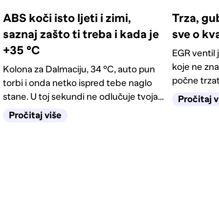
ABS koči isto ljeti i zimi,
Trza, gu
saznaj zašto ti treba i kada je
sve o kv
+35 °C
EGR ventil 
koje ne zna
Kolona za Dalmaciju, 34 °C, auto pun
počne trzati
torbi i onda netko ispred tebe naglo
lampicu mo
stane. U toj sekundi ne odlučuje tvoja
Pročitaj v
kako prepoz
reakcija, nego sustav za koji većina
Pročitaj više
je dovoljno
misli da služi samo zimi. Kako
funkcionira ABS, kako prepoznati kvar i
zašto s upaljenom lampicom padaš
tehnički, saznaj ovdje.