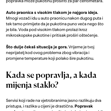
popravka može pukotinu proširiti za par centimetara.
Auto praonica s visokim tlakom je najgora ideja.
Mnogi vozači idu u auto praonicu nakon dugog puta i
tek tamo primijete da je pukotina puno veća nego što
je bila. Voda pod visokim tlakom prolazi kroz
mikroskopske pukotine i pritisak proširi oštećenje.
Što dulje čekaš situacija je gora.
Vrijeme je tvoj
neprijatelj kod ovog problema zbog vibracija i
promjene temperature koji polako šire pukotinu.
Kada se popravlja, a kada
mijenja staklo?
Servisi koji rade na vjetrobranima jasno razlikuju dva
pristupa, i razlika u cijeni je drastična.
Popravak