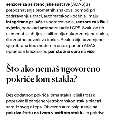
senzore za asistencijske sustave
(ADAS) za
prepoznavanja prometnih znakova, pomoći pri
zadržavanju u traci, automatskog kočenja. Imaju
integrirane grijače
za odmrzavanje,
senzore za kišu i
svjetlo
, ponekad
antene
za radio i GPS. Svaki od tih
elemenata zahtijeva kalibraciju nakon zamjene stakla,
što znatno povećava trošak. Realna cijena zamjene
vjetrobrana kod modernih auta s punom ADAS
opremom kreće se od
par stotina eura na više
.
Što ako nemaš ugovoreno
pokriće lom stakla?
Bez dodatnog pokrića loma stakla, cijeli trošak
popravka ili zamjene vjetrobranskog stakla plaćaš
sam, iz svog džepa.
Obvezno auto osiguranje
ne
pokriva štetu na tvom vlastitom staklu
jer pokriva