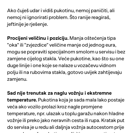
Ako čuješ udar i vidiš pukotinu, nemoj paničiti, ali
nemoj ni ignorirati problem. Što ranije reagiraš,
jeftinije je rješenje.
Procijeni veličinu i poziciju.
Manja oštećenja tipa
"oka" ili "zvjezdice" veličine manje od jednog eura,
mogu se popraviti specijalnom smolom u servisu i bez
zamjene cijelog stakla. Veće pukotine, kao što su one
duge linije i one koje se nalaze u vozačevu vidnom
polju ili na rubovima stakla, gotovo uvijek zahtijevaju
zamjenu.
Sad nije trenutak za naglu vožnju i ekstremne
temperature.
Pukotina koja je sada mala lako postaje
veća ako vozilo prolazi kroz nagle promjene
temperature, npr. ulazak u toplu garažu nakon hladne
vožnje ili preko jako neravnih cesta ili rupa. Kratak put
do servisa je u redu ali daljnja vožnja autocestom prije