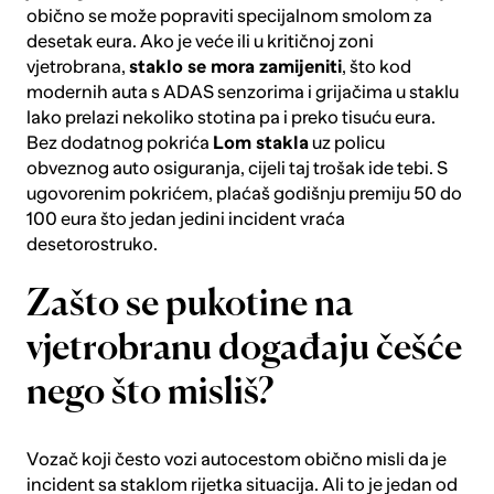
obično se može popraviti specijalnom smolom za
desetak eura. Ako je veće ili u kritičnoj zoni
vjetrobrana,
staklo se mora zamijeniti
, što kod
modernih auta s ADAS senzorima i grijačima u staklu
lako prelazi nekoliko stotina pa i preko tisuću eura.
Bez dodatnog pokrića
Lom stakla
uz policu
obveznog auto osiguranja, cijeli taj trošak ide tebi. S
ugovorenim pokrićem, plaćaš godišnju premiju 50 do
100 eura što jedan jedini incident vraća
desetorostruko.
Zašto se pukotine na
vjetrobranu događaju češće
nego što misliš?
Vozač koji često vozi autocestom obično misli da je
incident sa staklom rijetka situacija. Ali to je jedan od