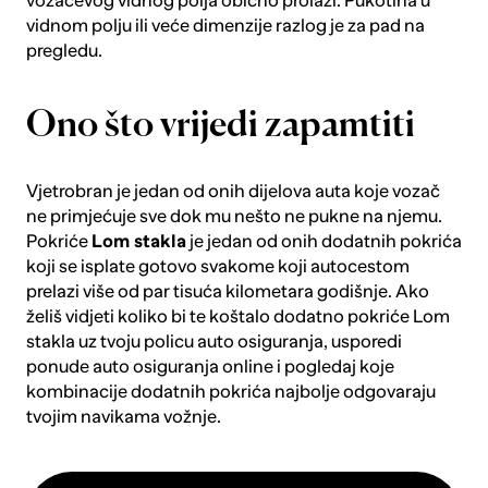
vozačevog vidnog polja obično prolazi. Pukotina u
vidnom polju ili veće dimenzije razlog je za pad na
pregledu.
Ono što vrijedi zapamtiti
Vjetrobran je jedan od onih dijelova auta koje vozač
ne primjećuje sve dok mu nešto ne pukne na njemu.
Pokriće
Lom stakla
je jedan od onih dodatnih pokrića
koji se isplate gotovo svakome koji autocestom
prelazi više od par tisuća kilometara godišnje. Ako
želiš vidjeti koliko bi te koštalo dodatno pokriće Lom
stakla uz tvoju policu auto osiguranja,
usporedi
ponude auto osiguranja online
i pogledaj koje
kombinacije dodatnih pokrića najbolje odgovaraju
tvojim navikama vožnje.