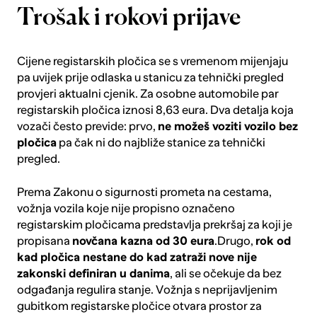
Trošak i rokovi prijave
Cijene registarskih pločica se s vremenom mijenjaju
pa uvijek prije odlaska u stanicu za tehnički pregled
provjeri
aktualni cjenik
. Za osobne automobile par
registarskih pločica iznosi 8,63 eura. Dva detalja koja
vozači često previde: prvo,
ne možeš voziti vozilo bez
pločica
pa čak ni do najbliže stanice za tehnički
pregled.
Prema Zakonu o sigurnosti prometa na cestama,
vožnja vozila koje nije propisno označeno
registarskim pločicama predstavlja prekršaj za koji je
propisana
novčana kazna od 30 eura
.Drugo,
rok od
kad pločica nestane do kad zatraži nove nije
zakonski definiran u danima
, ali se očekuje da bez
odgađanja regulira stanje. Vožnja s neprijavljenim
gubitkom registarske pločice otvara prostor za