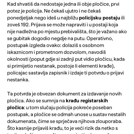
Kad shvatiš da nedostaje jedna ili obje pločice, prvi
potez je policija. Ne čekaš ujutro i ne čekaš
ponedjeljak nego ideš u najbližu
policijsku postaju
ili
zoveš 192. Prijava se može napraviti i u postaji koja
nije nadležna po mjestu prebivališta, što je važano ako
se gubitak dogodio negdje na putu. Operativno,
postupak izgleda ovako: dolaziš s osobnom
iskaznicom i prometnom dozvolom, navodiš
okolnosti (poput gdje si zadnji put vidio pločicu, kada
si primijetio nestanak, postoje li elementi krađe),
policajac sastavlja zapisnik i izdaje ti potvrdu o prijavi
nestanka.
Ta potvrda je obvezan dokument za izdavanje novih
pločica. Ako se sumnja na
krađu registarskih
pločica
: u tom slučaju policija pokreće poseban
postupak, a pločice se odmah unose u sustav nestalih
dokumenata, čime se sprječava njihova zlouporaba.
Što kasnije prijaviš krađu, to je veći rizik da netko s