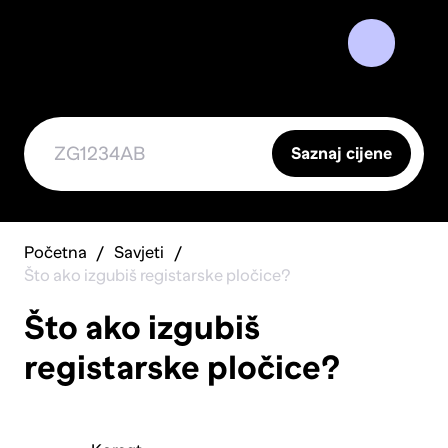
Saznaj cijene
Početna
Savjeti
Što ako izgubiš registarske pločice?
Što ako izgubiš
registarske pločice?