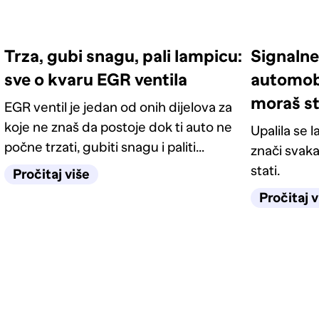
Trza, gubi snagu, pali lampicu:
Signalne
sve o kvaru EGR ventila
automobi
moraš st
EGR ventil je jedan od onih dijelova za
koje ne znaš da postoje dok ti auto ne
Upalila se 
počne trzati, gubiti snagu i paliti
znači svak
lampicu motora. Saznaj čemu služi,
stati.
Pročitaj više
kako prepoznati kvar na vrijeme, kada
Pročitaj v
je dovoljno čišćenje, a kada zamjena.