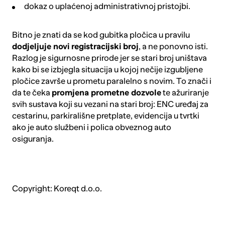
dokaz o uplaćenoj administrativnoj pristojbi.
Bitno je znati da se kod gubitka pločica u pravilu
dodjeljuje novi registracijski broj
, a ne ponovno isti.
Razlog je sigurnosne prirode jer se stari broj uništava
kako bi se izbjegla situacija u kojoj nečije izgubljene
pločice završe u prometu paralelno s novim. To znači i
da te čeka
promjena prometne dozvole
te ažuriranje
svih sustava koji su vezani na stari broj: ENC uređaj za
cestarinu, parkirališne pretplate, evidencija u tvrtki
ako je auto službeni i polica obveznog auto
osiguranja.
Copyright: Koreqt d.o.o.