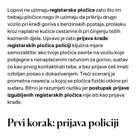
Lopovi ne uzimaju
registarske pločice
zato što im
trebaju pločice nego ih uzimaju da prikriju drugo
vozilo pri krađi goriva s benzinskih postaja, prolasku
kroz naplatne kućice cestarine ili pri činjenju težih
kaznenih djela. Upravo je zato
prijava krađe
registarskih pločica policiji
ključna mjera
samozaštite: ako tvoje pločice završe na vozilu koje
pobjegne s nenaplaćenim računom za gorivo, sustav
će kao prvog kontaktirati tebe, a bez prijave ćeš imati
ozbiljan posao s dokazivanjem. Treći scenarij je
prometna nesreća, u kojoj se pločica fizički otkine pri
sudaru. Bitno je razumjeti razliku jer
postupak prijave
izgubljenih registarskih pločica
nije isti kao prijava
krađe.
Prvi korak: prijava policiji