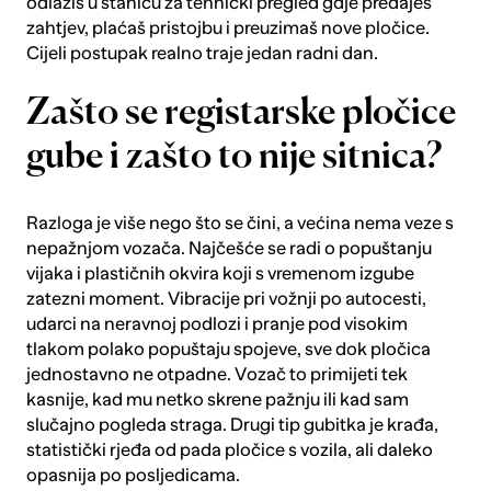
odlaziš u stanicu za tehnički pregled gdje predaješ
zahtjev, plaćaš pristojbu i preuzimaš nove pločice.
Cijeli postupak realno traje jedan radni dan.
Zašto se registarske pločice
gube i zašto to nije sitnica?
Razloga je više nego što se čini, a većina nema veze s
nepažnjom vozača. Najčešće se radi o popuštanju
vijaka i plastičnih okvira koji s vremenom izgube
zatezni moment. Vibracije pri vožnji po autocesti,
udarci na neravnoj podlozi i pranje pod visokim
tlakom polako popuštaju spojeve, sve dok pločica
jednostavno ne otpadne. Vozač to primijeti tek
kasnije, kad mu netko skrene pažnju ili kad sam
slučajno pogleda straga. Drugi tip gubitka je krađa,
statistički rjeđa od pada pločice s vozila, ali daleko
opasnija po posljedicama.