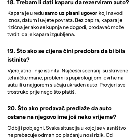
18. Trebam li dati kaparu da rezerviram auto?
Kapara je u redu
samo uz pisani ugovor
koji navodi
iznos, datum i uvjete povrata. Bez papira, kapara je
rizična jer ako se kupnja ne dogodi, prodavač može
tvrditi da je kapara izgubljena.
19. Što ako se cijena čini predobra da bi bila
istinita?
Vjerojatno i nije istinita. Najčešći scenariji su skrivene
tehničke mane, problemi s papirologijom, ovrhe na
autu ili u najgorem slučaju ukraden auto. Provjeri sve
trostruko prije nego što platiš.
20. Što ako prodavač predlaže da auto
ostane na njegovo ime još neko vrijeme?
Odbij i pobjegni. Svaka situacija u kojoj se vlasništvo
ne prebacuje odmah po plaćanju nosi rizik. Od