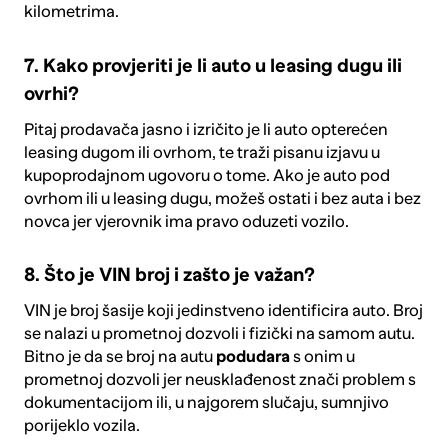
kilometrima.
7. Kako provjeriti je li auto u leasing dugu ili
ovrhi?
Pitaj prodavača jasno i izričito je li auto opterećen
leasing dugom ili ovrhom, te traži pisanu izjavu u
kupoprodajnom ugovoru o tome. Ako je auto pod
ovrhom ili u leasing dugu, možeš ostati i bez auta i bez
novca jer vjerovnik ima pravo oduzeti vozilo.
8. Što je VIN broj i zašto je važan?
VIN je broj šasije koji jedinstveno identificira auto. Broj
se nalazi u prometnoj dozvoli i fizički na samom autu.
Bitno je da se broj na autu
podudara
s onim u
prometnoj dozvoli jer neusklađenost znači problem s
dokumentacijom ili, u najgorem slučaju, sumnjivo
porijeklo vozila.