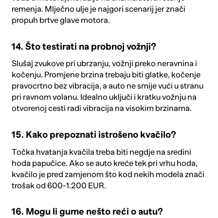
remenja. Mlječno ulje je najgori scenarij jer znači
propuh brtve glave motora.
14. Što testirati na probnoj vožnji?
Slušaj
zvukove pri ubrzanju, vožnji preko neravnina i
kočenju
. Promjene brzina trebaju biti glatke, kočenje
pravocrtno bez vibracija, a auto ne smije vući u stranu
pri ravnom volanu. Idealno uključi i kratku vožnju na
otvorenoj cesti radi vibracija na visokim brzinama.
15. Kako prepoznati istrošeno kvačilo?
Točka hvatanja kvačila treba biti negdje na sredini
hoda papučice. Ako se auto kreće tek pri vrhu hoda,
kvačilo je pred zamjenom što kod nekih modela znači
trošak od 600-1.200 EUR.
16. Mogu li gume nešto reći o autu?