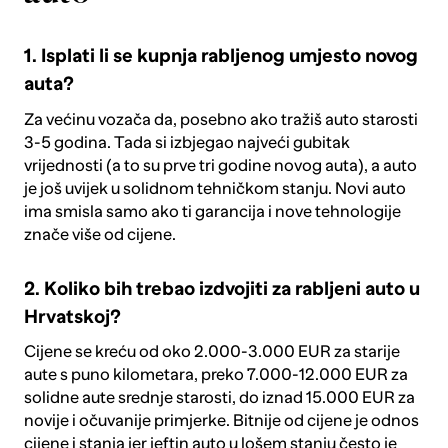
1. Isplati li se kupnja rabljenog umjesto novog
auta?
Za većinu vozača da, posebno ako tražiš auto starosti
3-5 godina. Tada si izbjegao najveći gubitak
vrijednosti (a to su prve tri godine novog auta), a auto
je još uvijek u solidnom tehničkom stanju. Novi auto
ima smisla samo ako ti garancija i nove tehnologije
znače više od cijene.
2. Koliko bih trebao izdvojiti za rabljeni auto u
Hrvatskoj?
Cijene se kreću od oko 2.000-3.000 EUR za starije
aute s puno kilometara, preko 7.000-12.000 EUR za
solidne aute srednje starosti, do iznad 15.000 EUR za
novije i očuvanije primjerke. Bitnije od cijene je odnos
cijene i stanja jer jeftin auto u lošem stanju često je