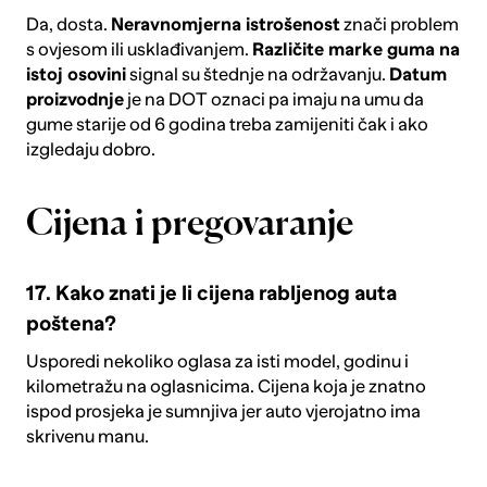
Da, dosta.
Neravnomjerna istrošenost
znači problem
s ovjesom ili usklađivanjem.
Različite marke guma na
istoj osovini
signal su štednje na održavanju.
Datum
proizvodnje
je na DOT oznaci pa imaju na umu da
gume starije od 6 godina treba zamijeniti čak i ako
izgledaju dobro.
Cijena i pregovaranje
17. Kako znati je li cijena rabljenog auta
poštena?
Usporedi nekoliko oglasa za isti model, godinu i
kilometražu na oglasnicima. Cijena koja je znatno
ispod prosjeka je sumnjiva jer auto vjerojatno ima
skrivenu manu.