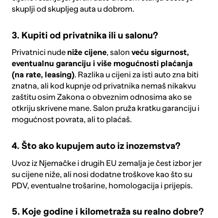
skuplji od skupljeg auta u dobrom.
3. Kupiti od privatnika ili u salonu?
Privatnici nude
niže cijene
, salon
veću sigurnost,
eventualnu garanciju i više mogućnosti plaćanja
(na rate, leasing)
. Razlika u cijeni za isti auto zna biti
znatna, ali kod kupnje od privatnika nemaš nikakvu
zaštitu osim Zakona o obveznim odnosima ako se
otkriju skrivene mane. Salon pruža kratku garanciju i
mogućnost povrata, ali to plaćaš.
4. Što ako kupujem auto iz inozemstva?
Uvoz iz Njemačke i drugih EU zemalja
je čest izbor jer
su cijene niže, ali nosi dodatne troškove kao što su
PDV, eventualne trošarine, homologacija i prijepis.
5. Koje godine i kilometraža su realno dobre?