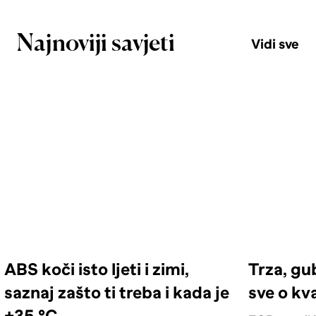
Najnoviji savjeti
Vidi sve
ABS koči isto ljeti i zimi,
Trza, gu
saznaj zašto ti treba i kada je
sve o kv
+35 °C