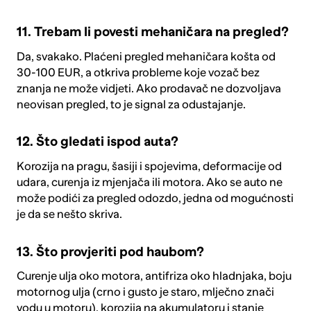
11. Trebam li povesti mehaničara na pregled?
Da, svakako. Plaćeni pregled mehaničara košta od
30-100 EUR, a otkriva probleme koje vozač bez
znanja ne može vidjeti. Ako prodavač ne dozvoljava
neovisan pregled, to je signal za odustajanje.
12. Što gledati ispod auta?
Korozija na pragu, šasiji i spojevima, deformacije od
udara, curenja iz mjenjača ili motora. Ako se auto ne
može podići za pregled odozdo, jedna od mogućnosti
je da se nešto skriva.
13. Što provjeriti pod haubom?
Curenje ulja oko motora, antifriza oko hladnjaka, boju
motornog ulja (crno i gusto je staro, mlječno znači
vodu u motoru), korozija na akumulatoru i stanje