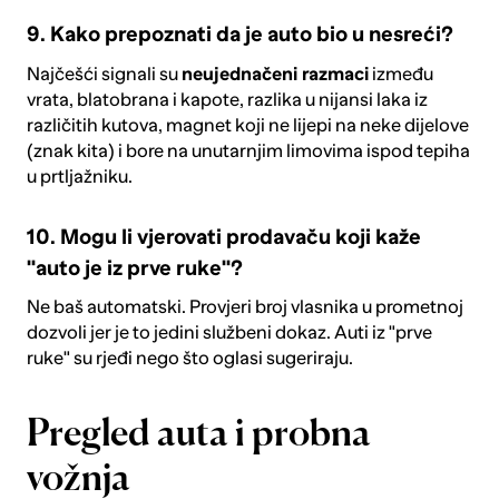
9. Kako prepoznati da je auto bio u nesreći?
Najčešći signali su
neujednačeni razmaci
između
vrata, blatobrana i kapote, razlika u nijansi laka iz
različitih kutova, magnet koji ne lijepi na neke dijelove
(znak kita) i bore na unutarnjim limovima ispod tepiha
u prtljažniku.
10. Mogu li vjerovati prodavaču koji kaže
"auto je iz prve ruke"?
Ne baš automatski. Provjeri broj vlasnika u prometnoj
dozvoli jer je to jedini službeni dokaz. Auti iz "prve
ruke" su rjeđi nego što oglasi sugeriraju.
Pregled auta i probna
vožnja