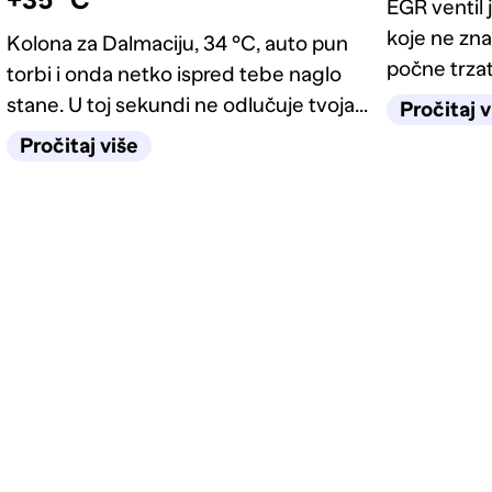
EGR ventil 
koje ne zna
Kolona za Dalmaciju, 34 °C, auto pun
počne trzati
torbi i onda netko ispred tebe naglo
lampicu mo
stane. U toj sekundi ne odlučuje tvoja
Pročitaj v
kako prepoz
reakcija, nego sustav za koji većina
Pročitaj više
je dovoljno
misli da služi samo zimi. Kako
funkcionira ABS, kako prepoznati kvar i
zašto s upaljenom lampicom padaš
tehnički, saznaj ovdje.