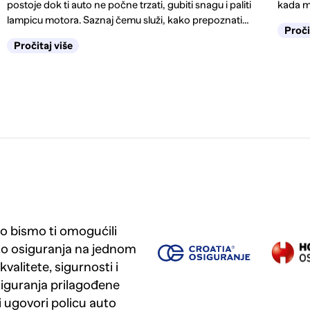
postoje dok ti auto ne počne trzati, gubiti snagu i paliti
kada m
lampicu motora. Saznaj čemu služi, kako prepoznati
Proči
kvar na vrijeme, kada je dovoljno čišćenje, a kada
Pročitaj više
zamjena.
 bismo ti omogućili
to osiguranja na jednom
valitete, sigurnosti i
iguranja prilagođene
i ugovori policu auto