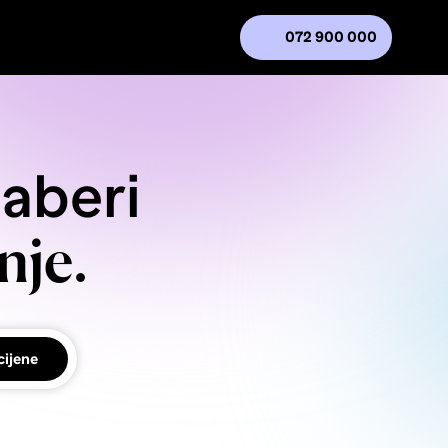
072 900 000
daberi
nje.
cijene