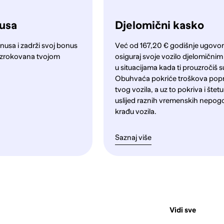
nusa
Djelomični kasko
nusa i zadrži svoj bonus
Već od 167,20 € godišnje ugovori
a uzrokovana tvojom
osiguraj svoje vozilo djelomični
u situacijama kada ti prouzročiš s
Obuhvaća pokriće troškova pop
tvog vozila, a uz to pokriva i štet
uslijed raznih vremenskih nepog
krađu vozila.
Saznaj više
Vidi sve