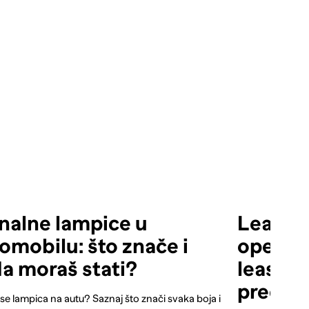
nalne lampice u
Leasing
omobilu: što znače i
operativ
a moraš stati?
leasing 
prednos
 se lampica na autu? Saznaj što znači svaka boja i