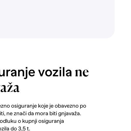
ranje vozila
ne
važa
ezno osiguranje koje je obavezno po
i, ne znači da mora biti gnjavaža.
 odluku o kupnji osiguranja
zila do 3,5 t.