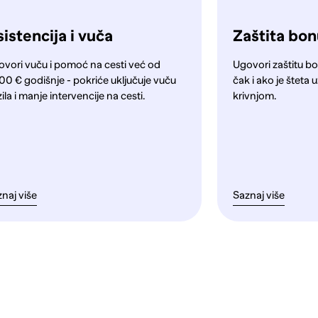
istencija i vuča
Zaštita bo
ovori vuču i pomoć na cesti već od
Ugovori zaštitu bo
00 € godišnje - pokriće uključuje vuču
čak i ako je štet
ila i manje intervencije na cesti.
krivnjom.
naj više
Saznaj više