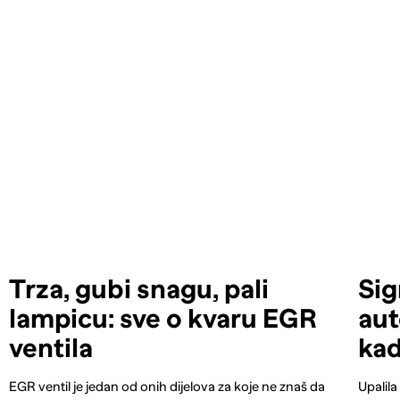
Trza, gubi snagu, pali
Sig
lampicu: sve o kvaru EGR
aut
ventila
kad
EGR ventil je jedan od onih dijelova za koje ne znaš da
Upalila