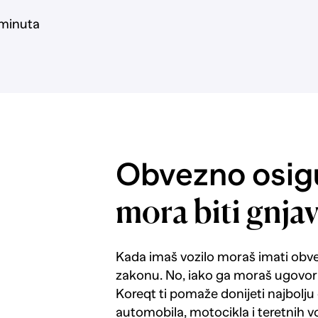
 minuta
Obvezno osigu
mora biti gnja
Kada imaš vozilo moraš imati obv
zakonu. No, iako ga moraš ugovorit
Koreqt ti pomaže donijeti najbolju
automobila, motocikla i teretnih vo