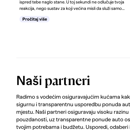
ispred tebe naglo stane. U toj sekundi ne odlučuje tvoja
reakcija, nego sustav za koji većina misli da služi samo
zimi. Kako funkcionira ABS, kako prepoznati kvar i
Pročitaj više
zašto s upaljenom lampicom padaš tehnički, saznaj
ovdje.
Naši
partneri
Radimo s vodećim osiguravajućim kućama kako
sigurnu i transparentnu usporedbu ponuda au
mjestu. Naši partneri osiguravaju visoku razinu k
pouzdanosti, uz transparentne ponude auto os
tvojim potrebama i budžetu. Usporedi, odaberi 