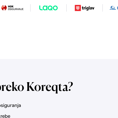
preko Koreqta?
osiguranja
trebe