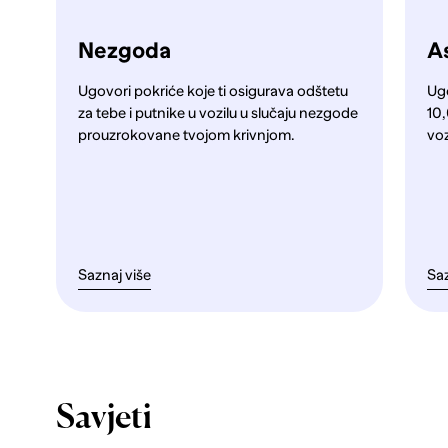
Nezgoda
As
Ugovori pokriće koje ti osigurava odštetu
Ug
za tebe i putnike u vozilu u slučaju nezgode
10,
prouzrokovane tvojom krivnjom.
voz
Saznaj više
Saz
Savjeti