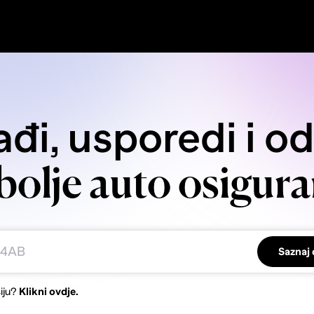
đi, usporedi i o
bolje auto osigura
Saznaj 
iju?
Klikni ovdje.