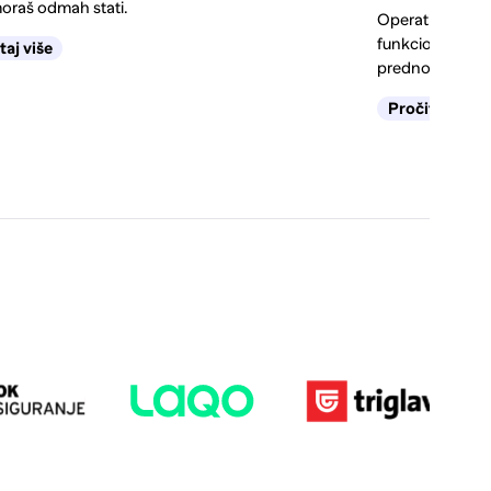
oraš odmah stati.
Operativni ili f
funkcionira leas
taj više
prednosti i kada 
Pročitaj više