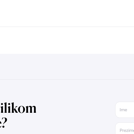
ilikom
Ime
e?
Prezim