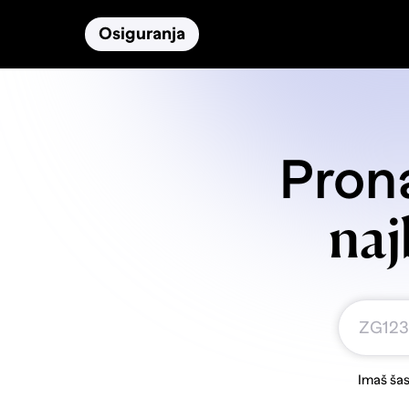
Osiguranja
Proizvodi
Namirnice
Prona
naj
Imaš šas