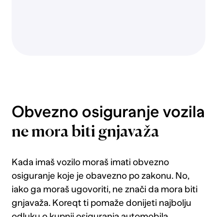
poplave,
bujice
ili
visoke
vode
te
krađu
vozila.
Djelomični
Obvezno osiguranje vozila
kasko
pokriva
ne mora biti gnjavaža
štete
nastale
od
Kada imaš vozilo moraš imati obvezno
tuče
osiguranje koje je obavezno po zakonu. No,
te
iako ga moraš ugovoriti, ne znači da mora biti
nije
gnjavaža. Koreqt ti pomaže donijeti najbolju
potrebno
dodatno
odluku o kupnji osiguranja automobila,