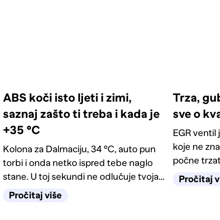
ABS koči isto ljeti i zimi,
Trza, gu
saznaj zašto ti treba i kada je
sve o kv
+35 °C
EGR ventil 
koje ne zna
Kolona za Dalmaciju, 34 °C, auto pun
počne trzati
torbi i onda netko ispred tebe naglo
lampicu mo
stane. U toj sekundi ne odlučuje tvoja
Pročitaj v
kako prepoz
reakcija, nego sustav za koji većina
Pročitaj više
je dovoljno
misli da služi samo zimi. Kako
funkcionira ABS, kako prepoznati kvar i