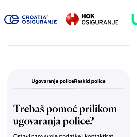
Ugovaranje police
Raskid police
Trebaš pomoć prilikom
ugovaranja police?
Ostavi nam svoje podatke i kontaktirat