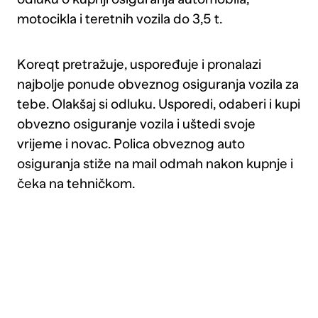
ugovoriti
motocikla i teretnih vozila do 3,5 t.
pokriće
tuče.
Koreqt pretražuje, uspoređuje i pronalazi
najbolje ponude obveznog osiguranja vozila za
tebe. Olakšaj si odluku. Usporedi, odaberi i kupi
obvezno osiguranje vozila i uštedi svoje
vrijeme i novac. Polica obveznog auto
osiguranja stiže na mail odmah nakon kupnje i
čeka na tehničkom.