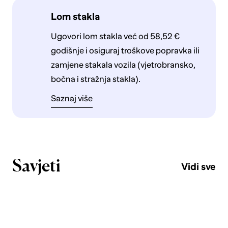
Lom stakla
Ugovori lom stakla već od 58,52 €
godišnje i osiguraj troškove popravka ili
zamjene stakala vozila (vjetrobransko,
bočna i stražnja stakla).
Saznaj više
Savjeti
Vidi sve