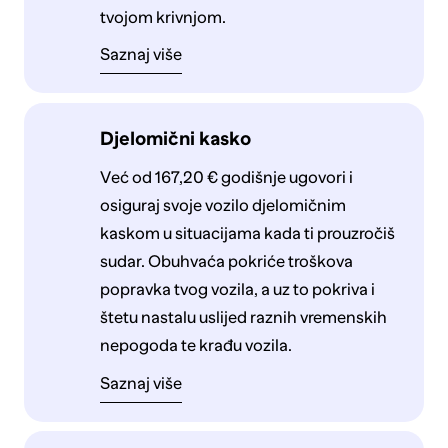
tvojom krivnjom.
Saznaj više
Djelomični kasko
Već od 167,20 € godišnje ugovori i
osiguraj svoje vozilo djelomičnim
kaskom u situacijama kada ti prouzročiš
sudar. Obuhvaća pokriće troškova
popravka tvog vozila, a uz to pokriva i
štetu nastalu uslijed raznih vremenskih
nepogoda te krađu vozila.
Saznaj više