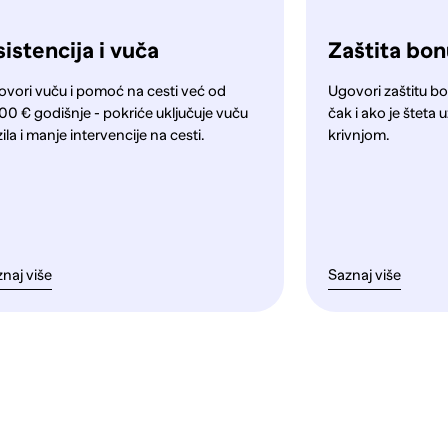
istencija i vuča
Zaštita bo
ovori vuču i pomoć na cesti već od
Ugovori zaštitu bo
00 € godišnje - pokriće uključuje vuču
čak i ako je štet
ila i manje intervencije na cesti.
krivnjom.
naj više
Saznaj više