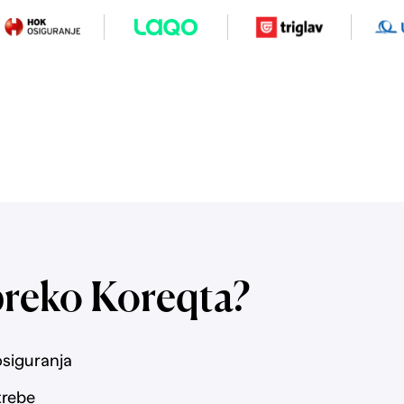
preko Koreqta?
osiguranja
trebe