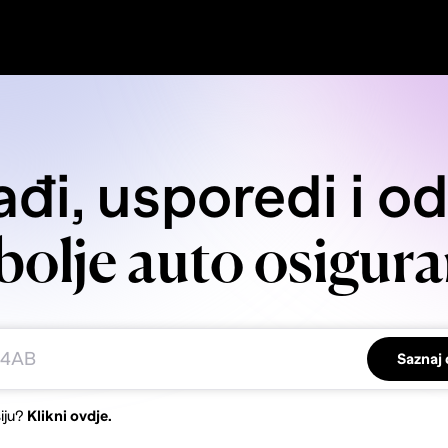
đi, usporedi i o
bolje auto osigura
Saznaj 
iju?
Klikni ovdje.