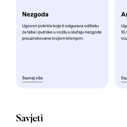
Nezgoda
As
Ugovori pokriće koje ti osigurava odštetu
Ug
za tebe i putnike u vozilu u slučaju nezgode
10,
prouzrokovane tvojom krivnjom.
voz
Saznaj više
Saz
Savjeti