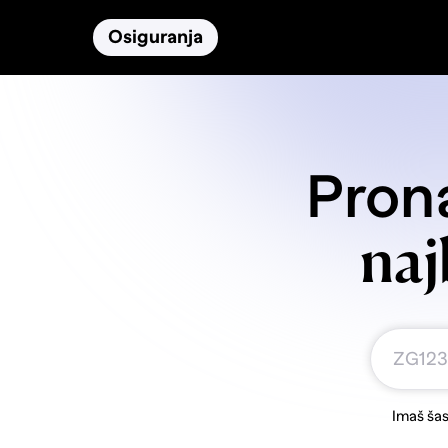
Osiguranja
Proizvodi
Namirnice
Prona
naj
Imaš šas