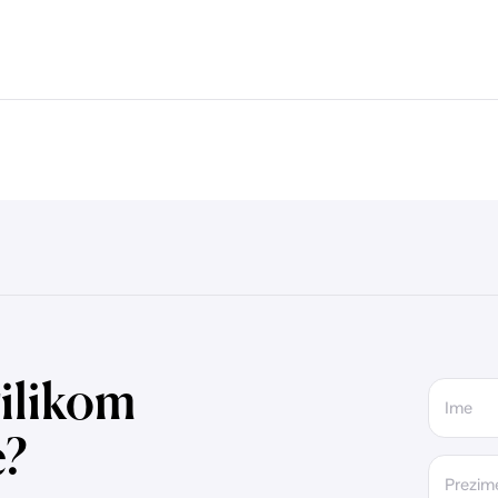
ilikom
Ime
e?
Prezim