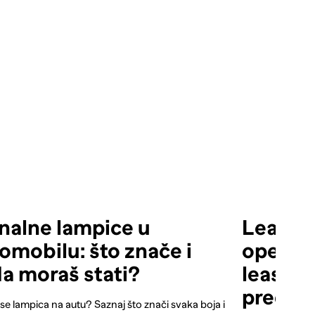
nalne lampice u
Leasing
omobilu: što znače i
operativ
a moraš stati?
leasing 
prednos
 se lampica na autu? Saznaj što znači svaka boja i