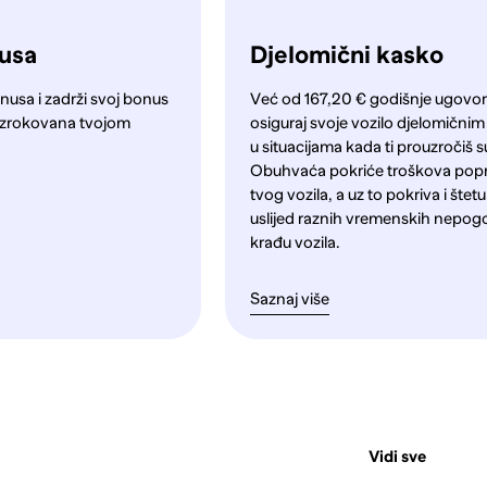
nusa
Djelomični kasko
nusa i zadrži svoj bonus
Već od 167,20 € godišnje ugovori
a uzrokovana tvojom
osiguraj svoje vozilo djelomični
u situacijama kada ti prouzročiš s
Obuhvaća pokriće troškova pop
tvog vozila, a uz to pokriva i štet
uslijed raznih vremenskih nepog
krađu vozila.
Saznaj više
Vidi sve