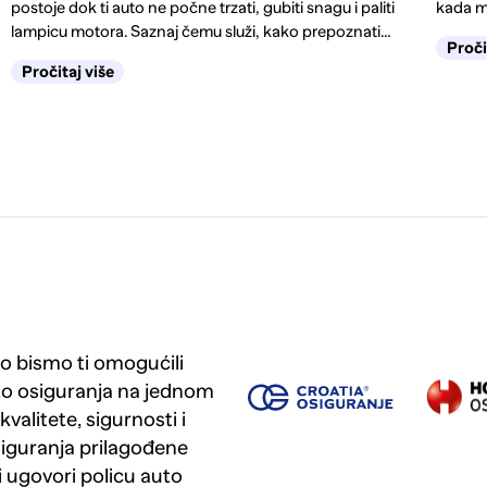
postoje dok ti auto ne počne trzati, gubiti snagu i paliti
kada m
lampicu motora. Saznaj čemu služi, kako prepoznati
Proči
kvar na vrijeme, kada je dovoljno čišćenje, a kada
Pročitaj više
zamjena.
 bismo ti omogućili
to osiguranja na jednom
valitete, sigurnosti i
iguranja prilagođene
i ugovori policu auto