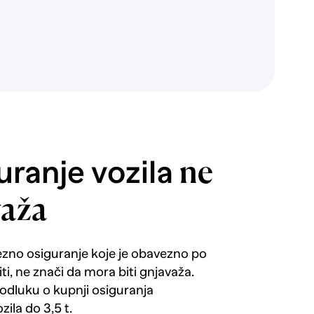
ranje vozila
ne
važa
ezno osiguranje koje je obavezno po
i, ne znači da mora biti gnjavaža.
 odluku o kupnji osiguranja
zila do 3,5 t.