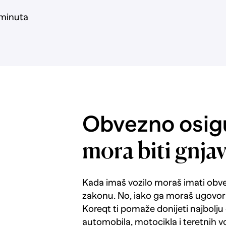
 minuta
Obvezno osigu
mora biti gnja
Kada imaš vozilo moraš imati obv
zakonu. No, iako ga moraš ugovorit
Koreqt ti pomaže donijeti najbolju
automobila, motocikla i teretnih vo