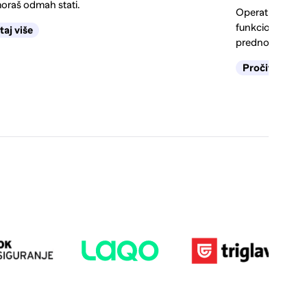
oraš odmah stati.
Operativni ili f
funkcionira leas
taj više
prednosti i kada 
Pročitaj više