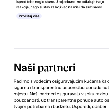
ispred tebe naglo stane. U toj sekundi ne odlučuje tvoja
reakcija, nego sustav za koji većina misli da služi samo
zimi. Kako funkcionira ABS, kako prepoznati kvar i
Pročitaj više
zašto s upaljenom lampicom padaš tehnički, saznaj
ovdje.
Naši
partneri
Radimo s vodećim osiguravajućim kućama kako
sigurnu i transparentnu usporedbu ponuda au
mjestu. Naši partneri osiguravaju visoku razinu k
pouzdanosti, uz transparentne ponude auto os
tvojim potrebama i budžetu. Usporedi, odaberi 