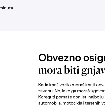
 minuta
Obvezno osigu
mora biti gnja
Kada imaš vozilo moraš imati obv
zakonu. No, iako ga moraš ugovorit
Koreqt ti pomaže donijeti najbolju
automobila, motocikla i teretnih vo