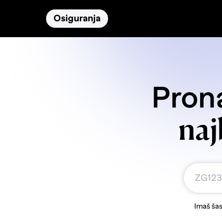
Osiguranja
Proizvodi
Namirnice
Prona
naj
Imaš šas