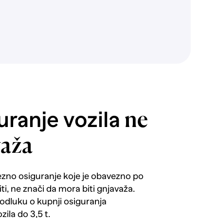
ranje vozila
ne
važa
ezno osiguranje koje je obavezno po
i, ne znači da mora biti gnjavaža.
 odluku o kupnji osiguranja
zila do 3,5 t.