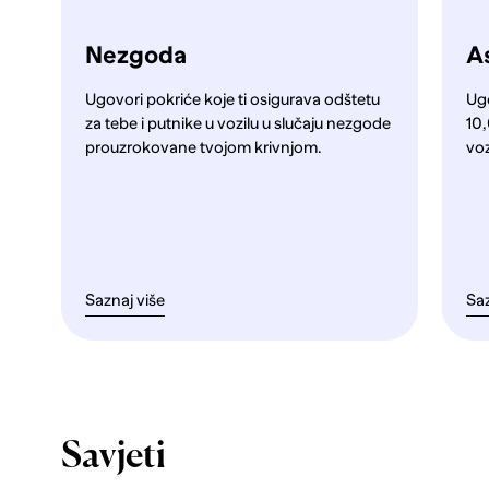
Nezgoda
As
Ugovori pokriće koje ti osigurava odštetu
Ug
za tebe i putnike u vozilu u slučaju nezgode
10,
prouzrokovane tvojom krivnjom.
voz
Saznaj više
Saz
Savjeti