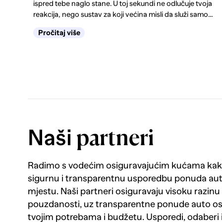
ispred tebe naglo stane. U toj sekundi ne odlučuje tvoja
reakcija, nego sustav za koji većina misli da služi samo
zimi. Kako funkcionira ABS, kako prepoznati kvar i
Pročitaj više
zašto s upaljenom lampicom padaš tehnički, saznaj
ovdje.
Naši
partneri
Radimo s vodećim osiguravajućim kućama kako
sigurnu i transparentnu usporedbu ponuda au
mjestu. Naši partneri osiguravaju visoku razinu k
pouzdanosti, uz transparentne ponude auto os
tvojim potrebama i budžetu. Usporedi, odaberi 