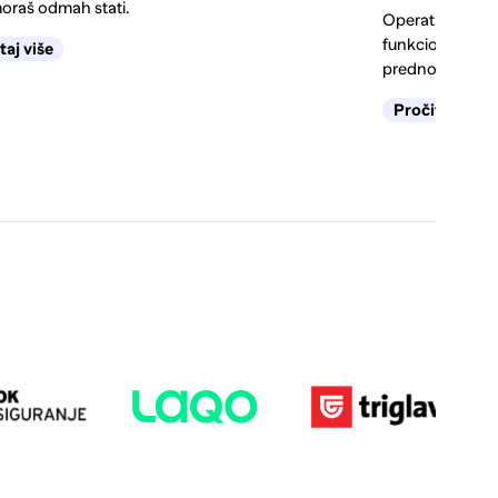
oraš odmah stati.
Operativni ili f
funkcionira leas
taj više
prednosti i kada 
Pročitaj više