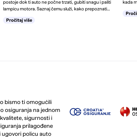
postoje dok ti auto ne počne trzati, gubiti snagu i paliti
kada m
lampicu motora. Saznaj čemu služi, kako prepoznati
Proči
kvar na vrijeme, kada je dovoljno čišćenje, a kada
Pročitaj više
zamjena.
 bismo ti omogućili
to osiguranja na jednom
valitete, sigurnosti i
iguranja prilagođene
i ugovori policu auto