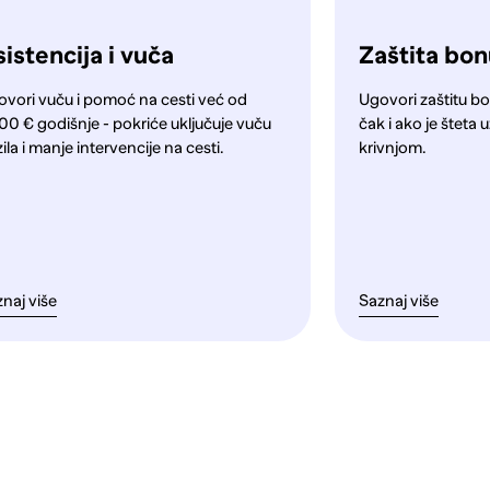
istencija i vuča
Zaštita bo
ovori vuču i pomoć na cesti već od
Ugovori zaštitu bo
00 € godišnje - pokriće uključuje vuču
čak i ako je štet
ila i manje intervencije na cesti.
krivnjom.
naj više
Saznaj više