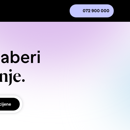
072 900 000
daberi
nje.
cijene