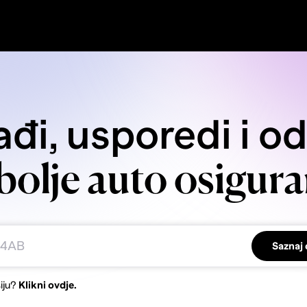
đi, usporedi i o
bolje auto osigura
Saznaj 
iju?
Klikni ovdje.