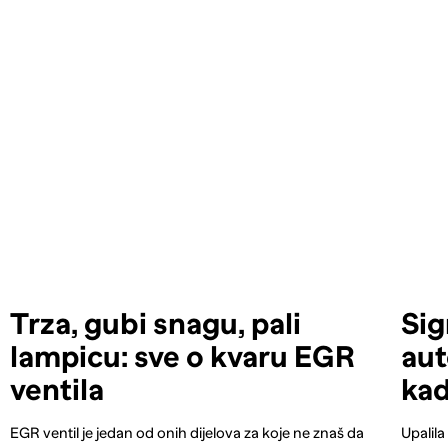
Trza, gubi snagu, pali
Sig
lampicu: sve o kvaru EGR
aut
ventila
kad
EGR ventil je jedan od onih dijelova za koje ne znaš da
Upalila