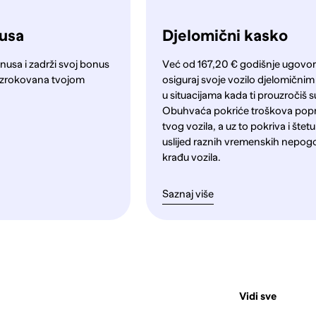
nusa
Djelomični kasko
nusa i zadrži svoj bonus
Već od 167,20 € godišnje ugovori
a uzrokovana tvojom
osiguraj svoje vozilo djelomični
u situacijama kada ti prouzročiš s
Obuhvaća pokriće troškova pop
tvog vozila, a uz to pokriva i štet
uslijed raznih vremenskih nepog
krađu vozila.
Saznaj više
Vidi sve