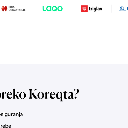
preko Koreqta?
osiguranja
trebe