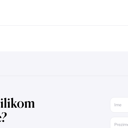
ilikom
Ime
e?
Prezim