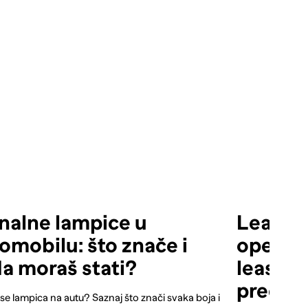
nalne lampice u
Leasing
omobilu: što znače i
operativ
a moraš stati?
leasing 
prednos
 se lampica na autu? Saznaj što znači svaka boja i