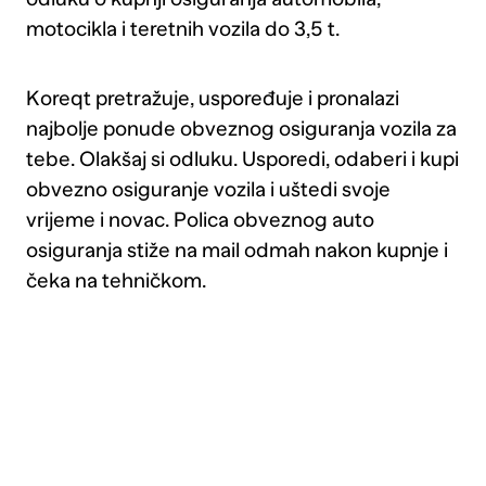
ugovoriti
motocikla i teretnih vozila do 3,5 t.
pokriće
tuče.
Koreqt pretražuje, uspoređuje i pronalazi
najbolje ponude obveznog osiguranja vozila za
tebe. Olakšaj si odluku. Usporedi, odaberi i kupi
obvezno osiguranje vozila i uštedi svoje
vrijeme i novac. Polica obveznog auto
osiguranja stiže na mail odmah nakon kupnje i
čeka na tehničkom.