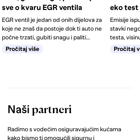
sve o kvaru EGR ventila
eko test 
EGR ventil je jedan od onih dijelova za
Emisije isp
koje ne znaš da postoje dok ti auto ne
stavki nego
počne trzati, gubiti snagu i paliti
testa, visin
lampicu motora. Saznaj čemu služi,
pravila vo
Pročitaj više
Pročitaj v
kako prepoznati kvar na vrijeme, kada
Saznaj što 
je dovoljno čišćenje, a kada zamjena.
norme i ko
donosi Euro
Naši
partneri
Radimo s vodećim osiguravajućim kućama
kako bismo ti omogućili sigurnu i