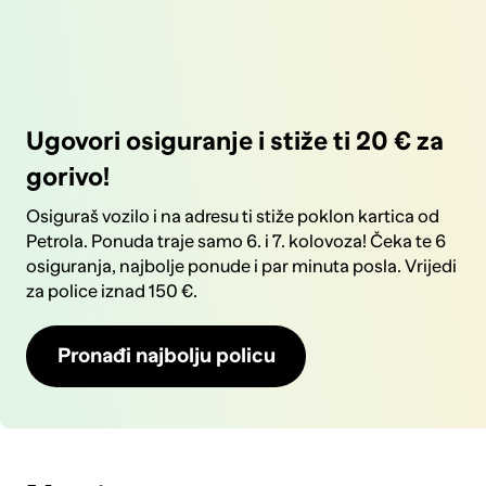
Ugovori osiguranje i stiže ti 20 € za
gorivo!
Osiguraš vozilo i na adresu ti stiže poklon kartica od
Petrola. Ponuda traje samo 6. i 7. kolovoza! Čeka te 6
osiguranja, najbolje ponude i par minuta posla. Vrijedi
za police iznad 150 €.
Pronađi najbolju policu