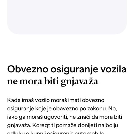
poplave,
bujice
ili
visoke
vode
te
krađu
vozila.
Djelomični
Obvezno osiguranje vozila
kasko
pokriva
ne mora biti gnjavaža
štete
nastale
od
Kada imaš vozilo moraš imati obvezno
tuče
osiguranje koje je obavezno po zakonu. No,
te
iako ga moraš ugovoriti, ne znači da mora biti
nije
gnjavaža. Koreqt ti pomaže donijeti najbolju
potrebno
dodatno
odluku o kupnji osiguranja automobila,