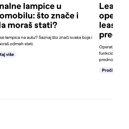
nalne lampice u
Leasing
omobilu: što znače i
operativ
a moraš stati?
leasing 
prednos
 se lampica na autu? Saznaj što znači svaka boja i
oraš odmah stati.
Operativni ili f
funkcionira leas
taj više
prednosti i kada 
Pročitaj više