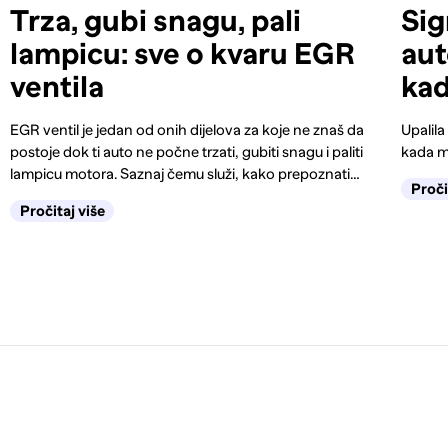
Trza, gubi snagu, pali
Sig
lampicu: sve o kvaru EGR
aut
ventila
kad
EGR ventil je jedan od onih dijelova za koje ne znaš da
Upalila
postoje dok ti auto ne počne trzati, gubiti snagu i paliti
kada m
lampicu motora. Saznaj čemu služi, kako prepoznati
Proči
kvar na vrijeme, kada je dovoljno čišćenje, a kada
Pročitaj više
zamjena.