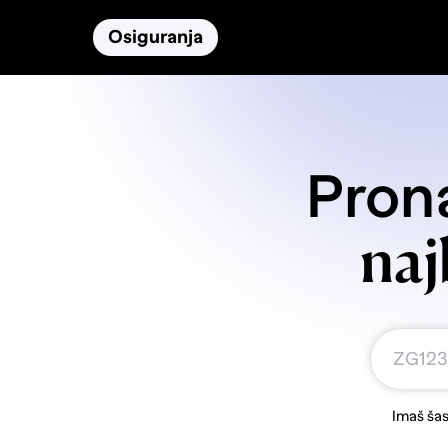
Osiguranja
Proizvodi
Namirnice
Prona
naj
Imaš šas