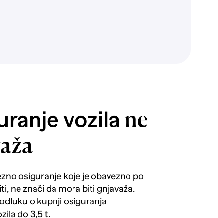
ranje vozila
ne
važa
ezno osiguranje koje je obavezno po
i, ne znači da mora biti gnjavaža.
 odluku o kupnji osiguranja
zila do 3,5 t.