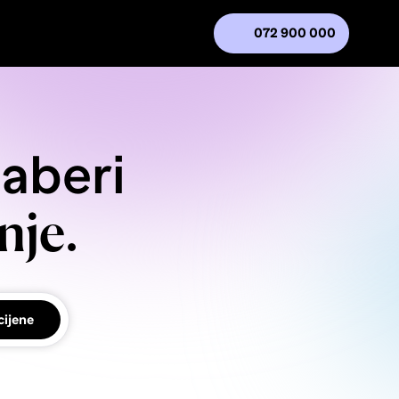
072 900 000
daberi
nje.
cijene