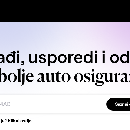
đi, usporedi i o
bolje auto osigura
Saznaj 
iju?
Klikni ovdje.