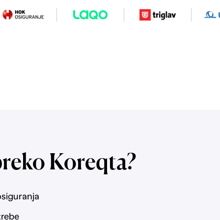
preko Koreqta?
osiguranja
trebe