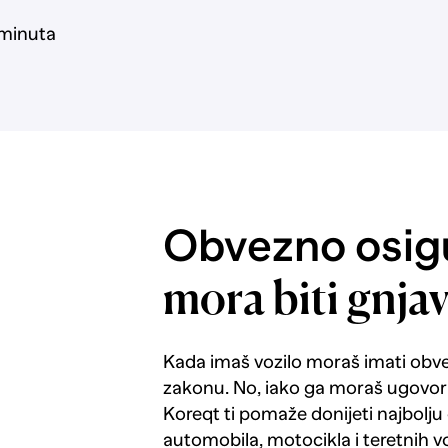
 minuta
Obvezno osigu
mora biti gnja
Kada imaš vozilo moraš imati obv
zakonu. No, iako ga moraš ugovorit
Koreqt ti pomaže donijeti najbolju
automobila, motocikla i teretnih vo