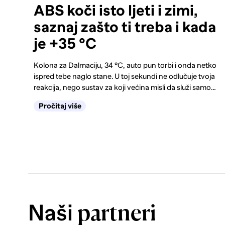
ABS koči isto ljeti i zimi,
saznaj zašto ti treba i kada
je +35 °C
Kolona za Dalmaciju, 34 °C, auto pun torbi i onda netko
ispred tebe naglo stane. U toj sekundi ne odlučuje tvoja
reakcija, nego sustav za koji većina misli da služi samo
zimi. Kako funkcionira ABS, kako prepoznati kvar i
Pročitaj više
zašto s upaljenom lampicom padaš tehnički, saznaj
ovdje.
Naši
partneri