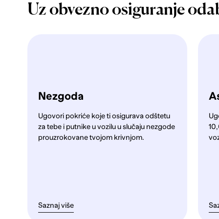
Uz obvezno osiguranje oda
Nezgoda
As
Ugovori pokriće koje ti osigurava odštetu
Ug
za tebe i putnike u vozilu u slučaju nezgode
10,
prouzrokovane tvojom krivnjom.
voz
Saznaj više
Saz