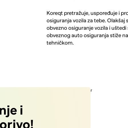
Koreqt pretražuje, uspoređuje i p
osiguranja vozila za tebe. Olakšaj 
obvezno osiguranje vozila i uštedi 
obveznog auto osiguranja stiže n
tehničkom.
je i
gorivo!