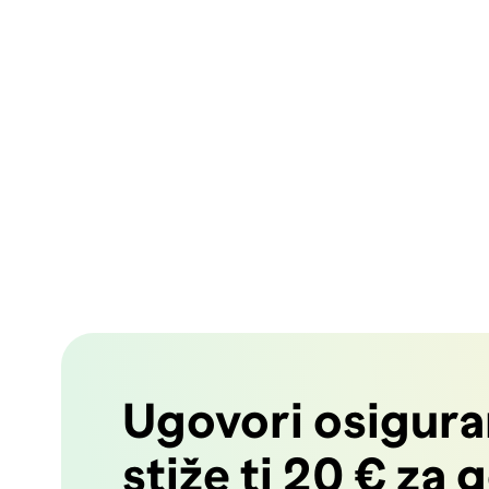
Ugovori osiguran
stiže ti 20 € za 