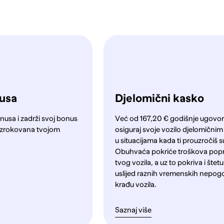
nusa
Djelomični kasko
nusa i zadrži svoj bonus
Već od 167,20 € godišnje ugovori
a uzrokovana tvojom
osiguraj svoje vozilo djelomični
u situacijama kada ti prouzročiš s
Obuhvaća pokriće troškova pop
tvog vozila, a uz to pokriva i štet
uslijed raznih vremenskih nepog
krađu vozila.
Saznaj više