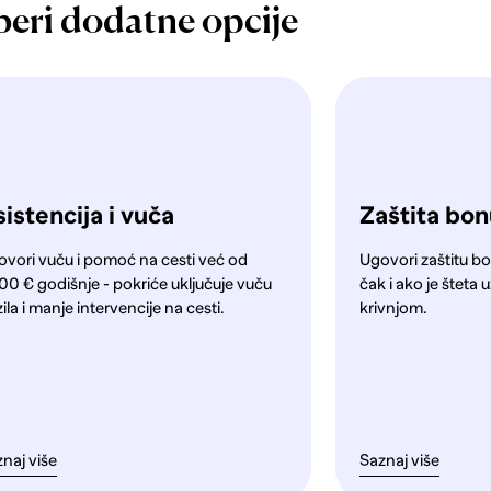
beri dodatne opcije
istencija i vuča
Zaštita bo
ovori vuču i pomoć na cesti već od
Ugovori zaštitu bo
00 € godišnje - pokriće uključuje vuču
čak i ako je štet
ila i manje intervencije na cesti.
krivnjom.
naj više
Saznaj više