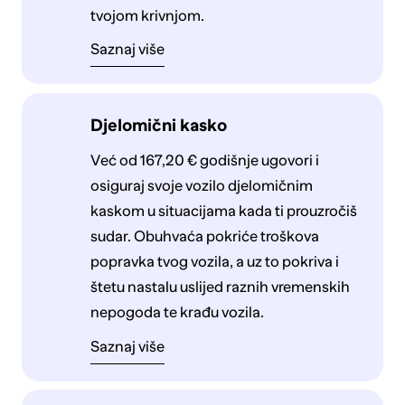
tvojom krivnjom.
Saznaj više
Djelomični kasko
Već od 167,20 € godišnje ugovori i
osiguraj svoje vozilo djelomičnim
kaskom u situacijama kada ti prouzročiš
sudar. Obuhvaća pokriće troškova
popravka tvog vozila, a uz to pokriva i
štetu nastalu uslijed raznih vremenskih
nepogoda te krađu vozila.
Saznaj više