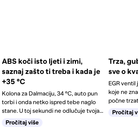
ABS koči isto ljeti i zimi,
Trza, gu
saznaj zašto ti treba i kada je
sve o kv
+35 °C
EGR ventil 
koje ne zna
Kolona za Dalmaciju, 34 °C, auto pun
počne trzati
torbi i onda netko ispred tebe naglo
lampicu mo
stane. U toj sekundi ne odlučuje tvoja
Pročitaj v
kako prepoz
reakcija, nego sustav za koji većina
Pročitaj više
je dovoljno
misli da služi samo zimi. Kako
funkcionira ABS, kako prepoznati kvar i