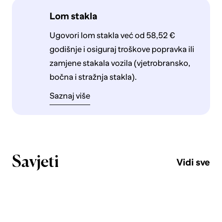
Lom stakla
Ugovori lom stakla već od 58,52 €
godišnje i osiguraj troškove popravka ili
zamjene stakala vozila (vjetrobransko,
bočna i stražnja stakla).
Saznaj više
Savjeti
Vidi sve