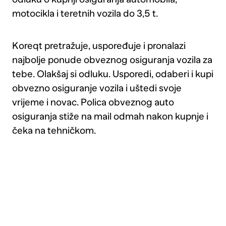
ugovoriti
motocikla i teretnih vozila do 3,5 t.
pokriće
tuče.
Koreqt pretražuje, uspoređuje i pronalazi
najbolje ponude obveznog osiguranja vozila za
tebe. Olakšaj si odluku. Usporedi, odaberi i kupi
obvezno osiguranje vozila i uštedi svoje
vrijeme i novac. Polica obveznog auto
osiguranja stiže na mail odmah nakon kupnje i
čeka na tehničkom.