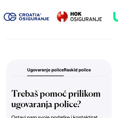
Ugovaranje police
Raskid police
Trebaš pomoć prilikom
ugovaranja police?
Ostavi nam svoje podatke i kontaktirat