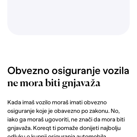
poplave,
bujice
ili
visoke
vode
te
krađu
vozila.
Djelomični
Obvezno osiguranje vozila
kasko
pokriva
ne mora biti gnjavaža
štete
nastale
od
Kada imaš vozilo moraš imati obvezno
tuče
osiguranje koje je obavezno po zakonu. No,
te
iako ga moraš ugovoriti, ne znači da mora biti
nije
gnjavaža. Koreqt ti pomaže donijeti najbolju
potrebno
dodatno
odluku o kupnji osiguranja automobila,