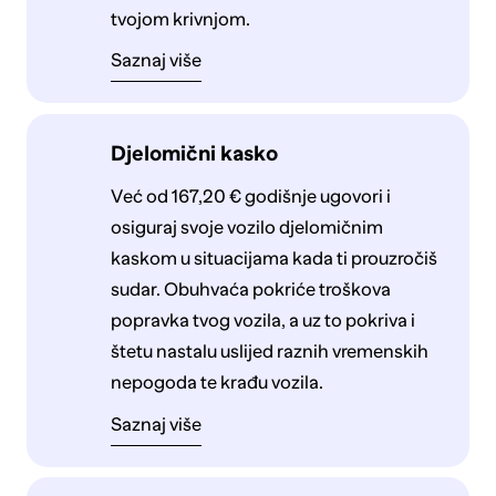
tvojom krivnjom.
Saznaj više
Djelomični kasko
Već od 167,20 € godišnje ugovori i
osiguraj svoje vozilo djelomičnim
kaskom u situacijama kada ti prouzročiš
sudar. Obuhvaća pokriće troškova
popravka tvog vozila, a uz to pokriva i
štetu nastalu uslijed raznih vremenskih
nepogoda te krađu vozila.
Saznaj više