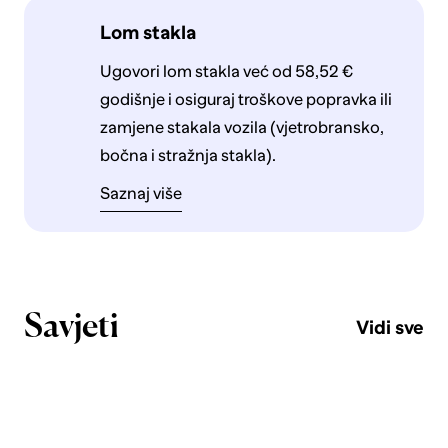
Lom stakla
Ugovori lom stakla već od 58,52 €
godišnje i osiguraj troškove popravka ili
zamjene stakala vozila (vjetrobransko,
bočna i stražnja stakla).
Saznaj više
Savjeti
Vidi sve