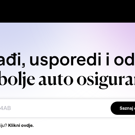
đi, usporedi i o
bolje auto osigura
Saznaj 
iju?
Klikni ovdje.