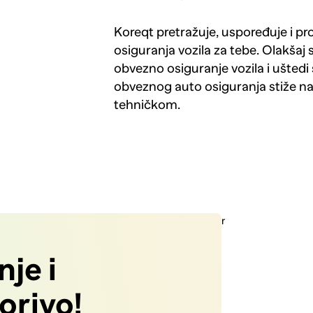
Koreqt pretražuje, uspoređuje i p
osiguranja vozila za tebe. Olakšaj 
obvezno osiguranje vozila i uštedi 
obveznog auto osiguranja stiže n
tehničkom.
je i
gorivo!