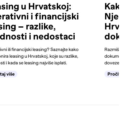
sing u Hrvatskoj:
Kako uv
rativni i financijski
Njemačk
sing – razlike,
Hrvatsku
dnosti i nedostaci
dokume
vni ili financijski leasing? Saznajte kako
Razmišljaš o uv
nira leasing u Hrvatskoj, koje su razlike,
dokumente trebaš
ti i kada se leasing najviše isplati.
dovezeš vozilo 
taj više
Pročitaj više