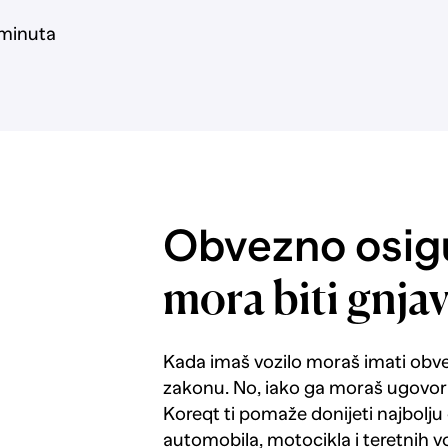
 minuta
Obvezno osigu
mora biti gnja
Kada imaš vozilo moraš imati obv
zakonu. No, iako ga moraš ugovorit
Koreqt ti pomaže donijeti najbolju
automobila, motocikla i teretnih vo