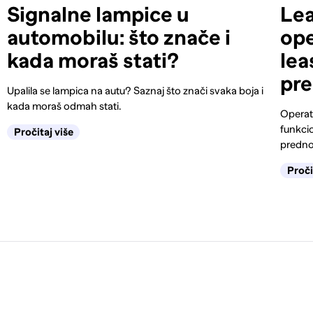
Signalne lampice u
Lea
automobilu: što znače i
ope
kada moraš stati?
lea
pre
Upalila se lampica na autu? Saznaj što znači svaka boja i
kada moraš odmah stati.
Operati
funkcio
Pročitaj više
prednos
Proči