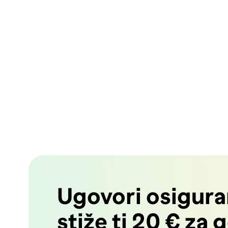
Ugovori osiguran
stiže ti 20 € za 