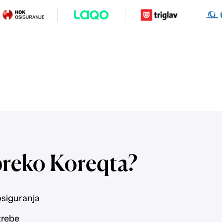
preko Koreqta?
osiguranja
trebe