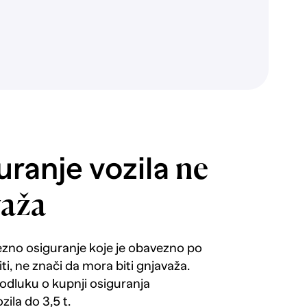
ranje vozila
ne
važa
ezno osiguranje koje je obavezno po
i, ne znači da mora biti gnjavaža.
 odluku o kupnji osiguranja
zila do 3,5 t.