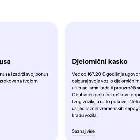
nusa
Djelomični kasko
nusa i zadrži svoj bonus
Već od 167,20 € godišnje ugovori
a uzrokovana tvojom
osiguraj svoje vozilo djelomični
u situacijama kada ti prouzročiš s
Obuhvaća pokriće troškova pop
tvog vozila, a uz to pokriva i štet
uslijed raznih vremenskih nepog
krađu vozila.
Saznaj više