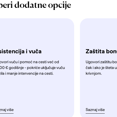
beri dodatne opcije
istencija i vuča
Zaštita bo
ovori vuču i pomoć na cesti već od
Ugovori zaštitu bo
00 € godišnje - pokriće uključuje vuču
čak i ako je štet
ila i manje intervencije na cesti.
krivnjom.
naj više
Saznaj više