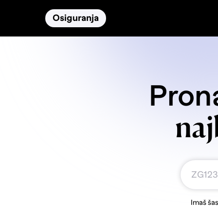
Osiguranja
Proizvodi
Namirnice
Prona
naj
Imaš šas