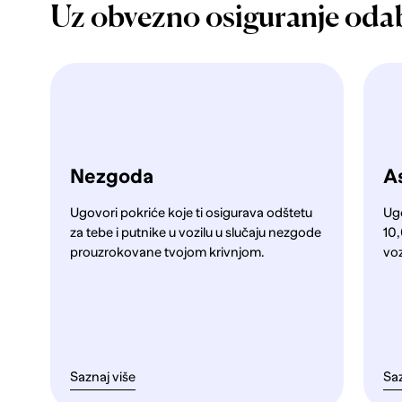
Uz obvezno osiguranje oda
Nezgoda
As
Ugovori pokriće koje ti osigurava odštetu
Ug
za tebe i putnike u vozilu u slučaju nezgode
10,
prouzrokovane tvojom krivnjom.
voz
Saznaj više
Saz