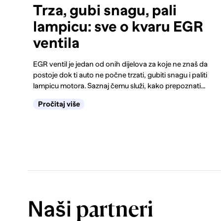
Trza, gubi snagu, pali
lampicu: sve o kvaru EGR
ventila
EGR ventil je jedan od onih dijelova za koje ne znaš da
postoje dok ti auto ne počne trzati, gubiti snagu i paliti
lampicu motora. Saznaj čemu služi, kako prepoznati
kvar na vrijeme, kada je dovoljno čišćenje, a kada
Pročitaj više
zamjena.
Naši
partneri