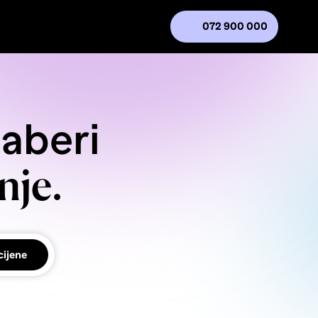
072 900 000
daberi
nje.
cijene