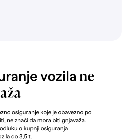
ranje vozila
ne
važa
ezno osiguranje koje je obavezno po
i, ne znači da mora biti gnjavaža.
 odluku o kupnji osiguranja
zila do 3,5 t.