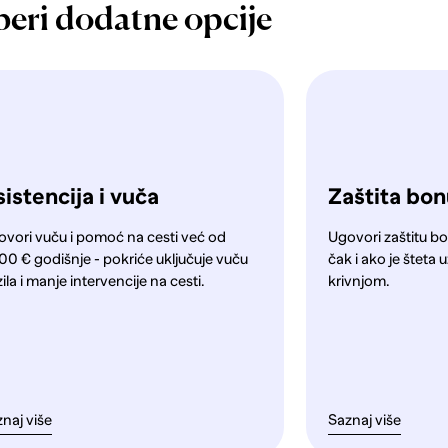
beri dodatne opcije
istencija i vuča
Zaštita bo
ovori vuču i pomoć na cesti već od
Ugovori zaštitu bo
00 € godišnje - pokriće uključuje vuču
čak i ako je štet
ila i manje intervencije na cesti.
krivnjom.
naj više
Saznaj više