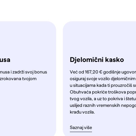
nusa
Djelomični kasko
nusa i zadrži svoj bonus
Već od 167,20 € godišnje ugovori
a uzrokovana tvojom
osiguraj svoje vozilo djelomični
u situacijama kada ti prouzročiš s
Obuhvaća pokriće troškova pop
tvog vozila, a uz to pokriva i štet
uslijed raznih vremenskih nepog
krađu vozila.
Saznaj više