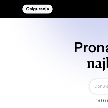
Osiguranja
Proizvodi
Namirnice
Prona
naj
Imaš šas