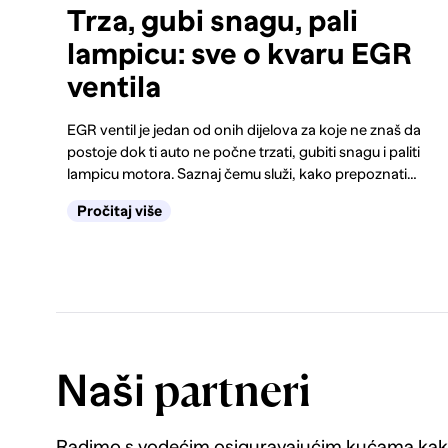
Trza, gubi snagu, pali
lampicu: sve o kvaru EGR
ventila
EGR ventil je jedan od onih dijelova za koje ne znaš da
postoje dok ti auto ne počne trzati, gubiti snagu i paliti
lampicu motora. Saznaj čemu služi, kako prepoznati
kvar na vrijeme, kada je dovoljno čišćenje, a kada
Pročitaj više
zamjena.
Naši
partneri
Radimo s vodećim osiguravajućim kućama kako