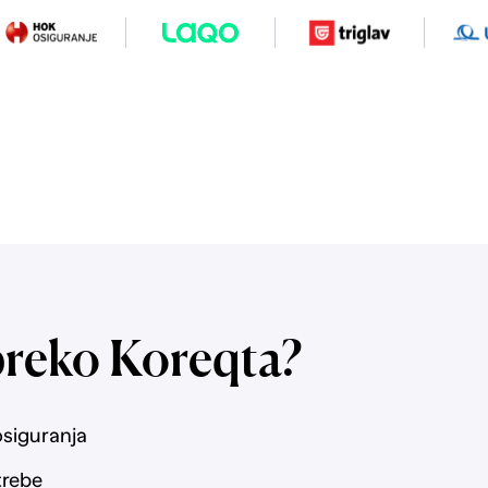
preko Koreqta?
osiguranja
trebe