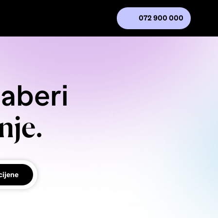
072 900 000
daberi
nje.
cijene