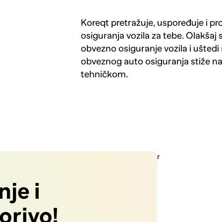
Koreqt pretražuje, uspoređuje i p
osiguranja vozila za tebe. Olakšaj 
obvezno osiguranje vozila i uštedi 
obveznog auto osiguranja stiže n
tehničkom.
je i
gorivo!