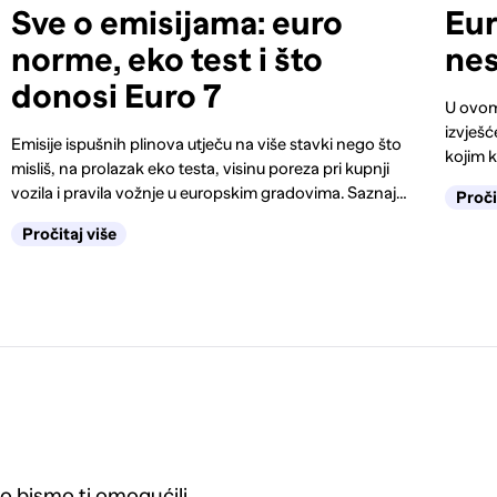
Sve o emisijama: euro
Eur
norme, eko test i što
nes
donosi Euro 7
U ovom
izvješć
Emisije ispušnih plinova utječu na više stavki nego što
kojim 
misliš, na prolazak eko testa, visinu poreza pri kupnji
isplate
vozila i pravila vožnje u europskim gradovima. Saznaj
Proči
što su emisije, što znače euro norme i koje promjene od
Pročitaj više
studenoga donosi Euro 7.
 bismo ti omogućili