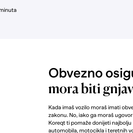
 minuta
Obvezno osigu
mora biti gnja
Kada imaš vozilo moraš imati obv
zakonu. No, iako ga moraš ugovorit
Koreqt ti pomaže donijeti najbolju
automobila, motocikla i teretnih vo