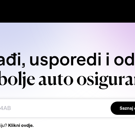
đi, usporedi i o
bolje auto osigura
Saznaj 
iju?
Klikni ovdje.