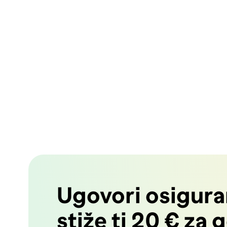
Ugovori osiguran
stiže ti 20 € za 