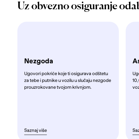
Uz obvezno osiguranje oda
Nezgoda
As
Ugovori pokriće koje ti osigurava odštetu
Ug
za tebe i putnike u vozilu u slučaju nezgode
10,
prouzrokovane tvojom krivnjom.
voz
Saznaj više
Saz