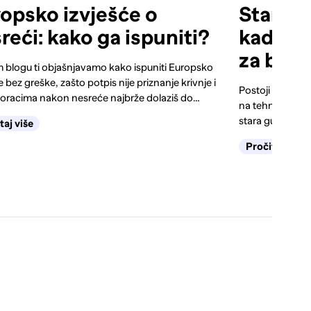
opsko izvješće o
Starost
reći: kako ga ispuniti?
kad je 
za brig
 blogu ti objašnjavamo kako ispuniti Europsko
e bez greške, zašto potpis nije priznanje krivnje i
Postoji zabluda
koracima nakon nesreće najbrže dolaziš do
na tehničkom. U
 štete.
stara guma nije
taj više
prepoznati.
Pročitaj više